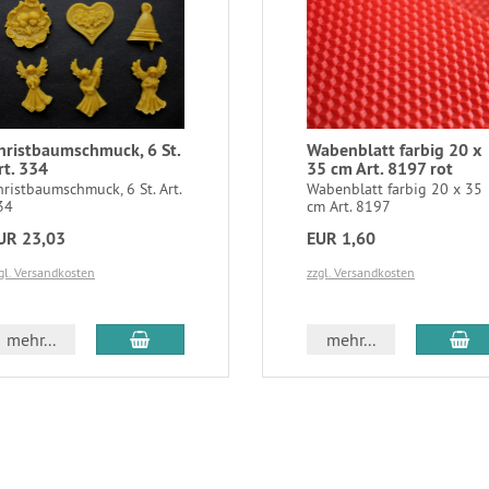
hristbaumschmuck, 6 St.
Wabenblatt farbig 20 x
rt. 334
35 cm Art. 8197 rot
hristbaumschmuck, 6 St. Art.
Wabenblatt farbig 20 x 35
34
cm Art. 8197
UR 23,03
EUR 1,60
gl. Versandkosten
zzgl. Versandkosten
In den Warenkorb
In
mehr...
mehr...