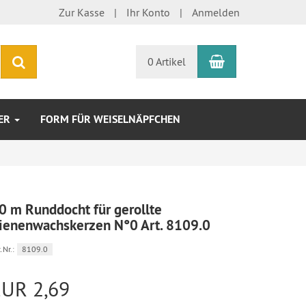
Zur Kasse
Ihr Konto
Anmelden
Warenkorb
Suchen
0 Artikel
TER
FORM FÜR WEISELNÄPFCHEN
0 m Runddocht für gerollte
ienenwachskerzen N°0 Art. 8109.0
.Nr.:
8109.0
EUR 2,69