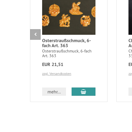
Osterstraußschmuck, 6-
C
fach Art. 363
A
Osterstraußschmuck, 6-fach
C
Art. 363
3
EUR 21,51
E
zzgl. Versandkosten
zz
In den Warenkorb
mehr...