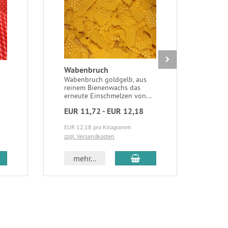
Wabenbruch
Wab
fach
Wabenbruch goldgelb, aus
reinem Bienenwachs das
Wabe
erneute Einschmelzen von...
Art.
EUR 11,72 - EUR 12,18
EUR
EUR 12,18 pro Kilogramm
zzgl.
zzgl. Versandkosten
 den Warenkorb
In den Warenkorb
mehr...
m