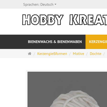
Sprachen:
Deutsch
BIENENWACHS & BIENENWABEN
KERZENG
Startseite
Kerzengießformen
Motive
Dochte