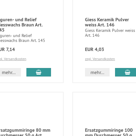
iguren- und Relief
Giess Keramik Pulver
iesswachs Braun Art.
weiss Art. 146
45
Giess Keramik Pulver weiss
Art. 146
guren- und Relief
iesswachs Braun Art. 145
UR 7,14
EUR 4,03
gl. Versandkosten
zzgl. Versandkosten
mehr...
mehr...
rsatzgummiringe 80 mm
Ersatzgummiringe 100
urchmesser 50 g Art.
mm Durchmesser 50 g