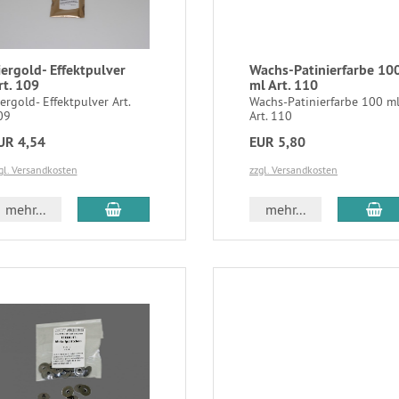
iergold- Effektpulver
Wachs-Patinierfarbe 10
rt. 109
ml Art. 110
ergold- Effektpulver Art.
Wachs-Patinierfarbe 100 m
09
Art. 110
UR 4,54
EUR 5,80
gl. Versandkosten
zzgl. Versandkosten
mehr...
mehr...