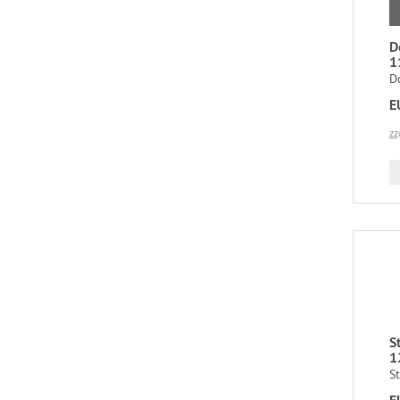
D
1
Do
E
zz
S
1
St