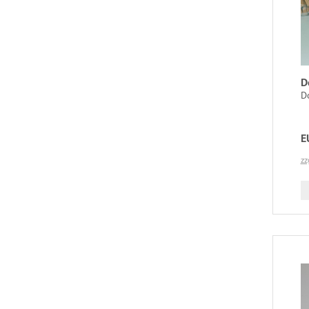
D
Do
E
zz