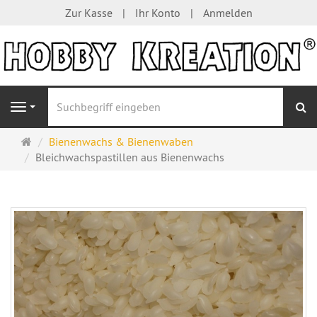
Zur Kasse
Ihr Konto
Anmelden
S
Navigation
Startseite
Bienenwachs & Bienenwaben
Bleichwachspastillen aus Bienenwachs