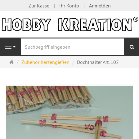
Zur Kasse
Ihr Konto
Anmelden
S
Navigation
Startseite
Zubehör Kerzengießen
Dochthalter Art. 102