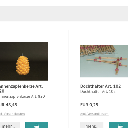
annenzapfenkerze Art.
Dochthalter Art. 102
20
Dochthalter Art. 102
annenzapfenkerze Art. 820
UR 48,45
EUR 0,25
gl. Versandkosten
zzgl. Versandkosten
In den Warenkorb
In
mehr...
mehr...