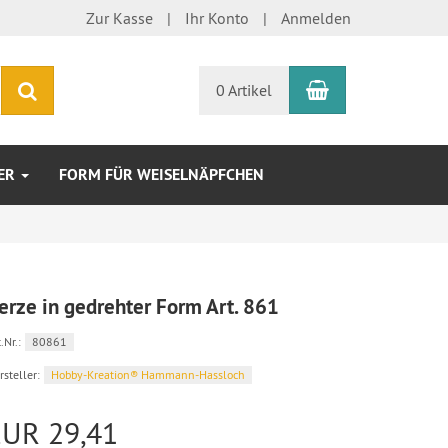
Zur Kasse
Ihr Konto
Anmelden
Warenkorb
Suchen
0 Artikel
TER
FORM FÜR WEISELNÄPFCHEN
erze in gedrehter Form Art. 861
.Nr.:
80861
rsteller:
Hobby-Kreation® Hammann-Hassloch
EUR 29,41