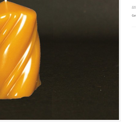
zz
Ge