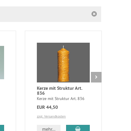
Kerze mit Struktur Art.
Tan
836
884
Kerze mit Struktur Art. 836
Tann
EUR 44,50
EUR
zzgl. Versandkosten
zzgl.
 den Warenkorb
In den Warenkorb
mehr...
m