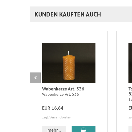
KUNDEN KAUFTEN AUCH
Wabenkerze Art. 536
T
8
Wabenkerze Art. 536
T
EUR 16,64
E
zzgl. Versandkosten
zz
In den Warenkorb
mehr...