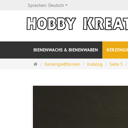
Sprachen:
Deutsch
BIENENWACHS & BIENENWABEN
KERZENG
Startseite
Kerzengießformen
Katalog
Seite 5